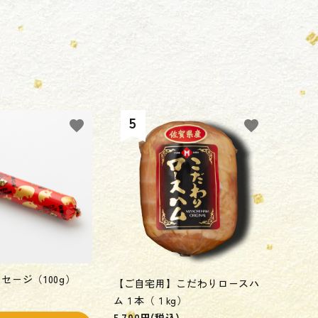
favorite
favorite
セ－ジ（100g）
【ご自宅用】こだわりロ－スハ
ム１本（１kg）
5,700円(税込)