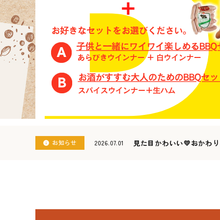
贈答品
WEB限定セット
ハム・ベーコン
ソーセージ・ウィンナー
お知らせ
見た目かわいい💛おかわ
2026.07.01
info
佐賀県産豚肉
その他
コンテンツ