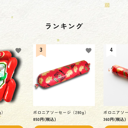
ランキング
favorite
favorite
g）
ボロニアソ－セ－ジ（280g）
ボロニアソ－
850円(税込)
360円(税込)