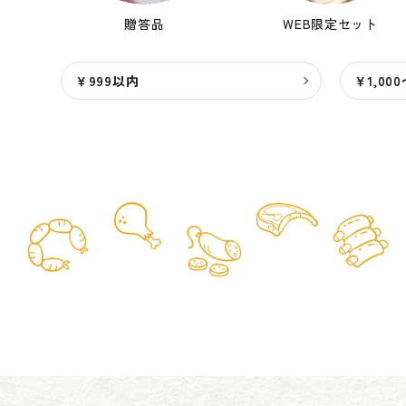
特定商取引法について
贈答品
WEB限定セット
お問い合わせ
￥999以内
￥1,000
card_giftcard