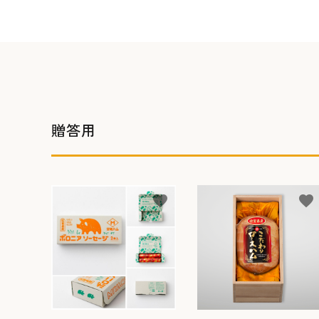
贈答用
favorite
favorite