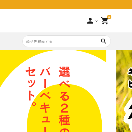
0
person
shopping_cart
search
上
婚祝い
新築引っ越し祝い
事・法要