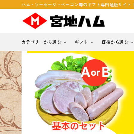
ハム・ソーセージ・ベーコン等のギフト専門通販サイト
カテゴリーから選ぶ
ギフト
価格から選ぶ
search
￥999以内
贈答品
快気祝い
ACCOUNT MENU
ソーセージ・ウィンナー
お誕生日祝い
ようこそ ゲスト 様
meeting_room
person
ログイン
新規会員登録
カテゴリーから探す