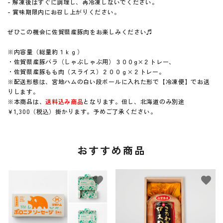
- 解凍後はすぐに調理し、再冷凍しないでください。
- 賞味期限内にお召し上がりください。
ぜひこの機会に佐賀県産豚肉をお楽しみください♬
※内容量（総量約１ｋｇ）
・佐賀県産豚バラ（しゃぶしゃぶ用）３００g×２トレー、
・佐賀県産豚もも肉（スライス）２００ｇ×２トレー。
※配送形態は、宮地ハムの白い段ボールに入れた形で【冷凍便】でお送
りします。
※本商品は、
送料込み商品
となります。但し、北海道のみ別途
￥1,300（税込）掛かります。予めご了承ください。
おすすめ商品
favorite
favorite