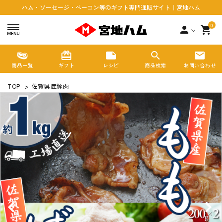
ハム・ソーセージ・ベーコン等のギフト専門通販サイト｜宮地ハム
0
person
shopping_cart
redeem
note
search
mail
商品一覧
ギフト
レシピ
商品検索
お問い合わせ
TOP
>
佐賀県産豚肉
search
ACCOUNT MENU
ようこそ ゲスト 様
meeting_room
person
ログイン
新規会員登録
カテゴリーから探す