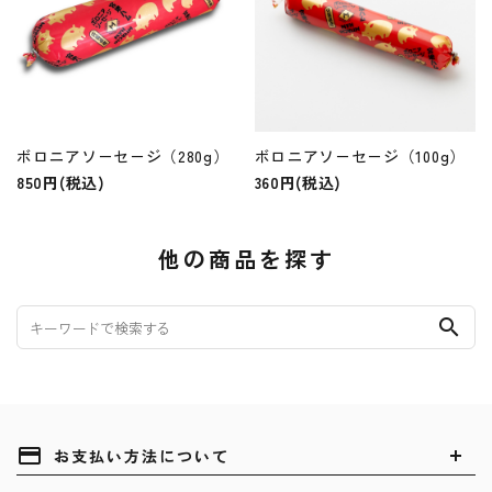
ボロニアソ－セ－ジ（280g）
ボロニアソ－セ－ジ（100g）
850円(税込)
360円(税込)
他の商品を探す
search
payment
お支払い方法について