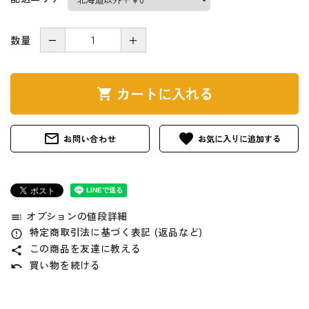
レシピ
数量
－
＋
豆知識
コラム
カートに入れる
shopping_cart
イベント
mail_outline
favorite
お問い合わせ
ガイドライン
会社概要
オプションの値段詳細
toc
特定商取引法に基づく表記 (返品など)
error_outline
ご利用ガイド
この商品を友達に教える
share
買い物を続ける
undo
プライバシーポリシー
特定商取引法について