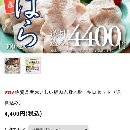
贈答品
WEB限定セット
ハム・ベーコン
ソーセージ・ウィンナー
佐賀県産豚肉
佐賀県産おいしい豚肉赤身×脂１キロセット（送
その他
料込み）
4,400円(税込)
コンテンツ
配送エリア