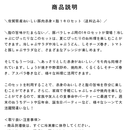
商品説明
お問い合わせ
＼佐賀県産おいしい豚肉赤身×脂１キロセット（送料込み）／
＼脂の旨味がたまらない／、豚バラしゃぶ用の1キロセットが登場！冷し
card_giftcard
ゃぶにぴったりなこのセットは、夏にぴったりのお料理を楽しむことが
できます。冷しゃぶサラダや冷しゃぶうどん、しそチーズ巻き、トマト
と豚しゃぶサラダなど、さまざまなアレンジが楽しめます。
そしてもう一つは、＼あっさりとした赤身がおいしい／モモ肉も同梱さ
れています。しょうが焼きや野菜炒め、焼肉丼、くるくるしそチーズ巻
き、アスパラ巻きなど、様々な料理に活用できます。
このセットを利用することで、赤身のおいしさと脂の旨味を存分に楽し
むことができます。さらに、家庭で手軽にしゃぶしゃぶや焼肉を楽しむ
ことができるので、家族や友人との食事会やパーティーに最適です。週
末のおうちデートや忘年会、誕生日パーティーなど、様々なシーンで大
活躍間違いなし！
＜取り扱い注意事項＞
- 商品到着後は、すぐに冷凍庫に保存してください。