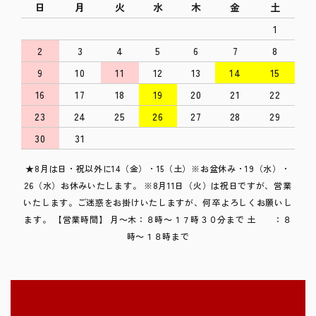
日
月
火
水
木
金
土
1
2
3
4
5
6
7
8
9
10
11
12
13
14
15
16
17
18
19
20
21
22
23
24
25
26
27
28
29
30
31
★8月は日・祝以外に14（金）・15（土）※お盆休み・19（水）・
26（水）お休みいたします。 ※8月11日（火）は祝日ですが、営業
いたします。ご迷惑をお掛けいたしますが、何卒よろしくお願いし
ます。 【営業時間】 月～木：８時～１７時３０分まで 土 ：８
時～１８時まで