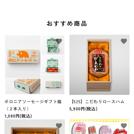
お問い合わせ
おすすめ商品
card_giftcard
favorite
favorite
ボロニアソーセージギフト箱
【525】こだわりロースハム
（２本入り）
5,900円(税込)
1,080円(税込)
favorite
favorite