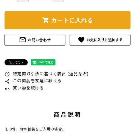
レシピ
カートに入れる
shopping_cart
豆知識
コラム
mail_outline
favorite
お問い合わせ
イベント
ガイドライン
特定商取引法に基づく表記 (返品など)
error_outline
この商品を友達に教える
share
買い物を続ける
会社概要
undo
ご利用ガイド
商品説明
プライバシーポリシー
その他、紺の紙袋をご入用の場合。
特定商取引法について