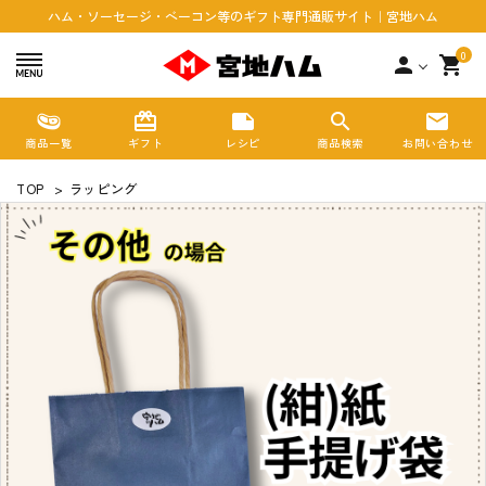
ハム・ソーセージ・ベーコン等のギフト専門通販サイト｜宮地ハム
0
person
shopping_cart
redeem
note
search
mail
商品一覧
ギフト
レシピ
商品検索
お問い合わせ
TOP
>
ラッピング
search
ACCOUNT MENU
ようこそ ゲスト 様
meeting_room
person
ログイン
新規会員登録
カテゴリーから探す