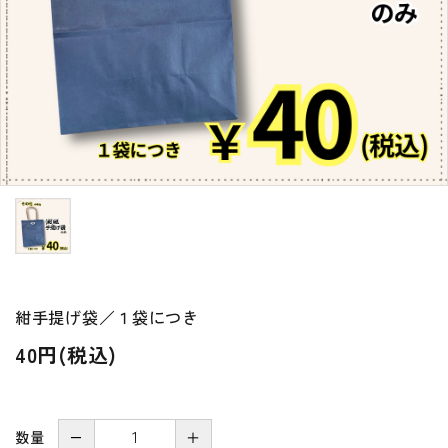
贈答品
WEB限定セット
ハム・ベーコン
ソーセージ・ウィンナー
佐賀県産豚肉
紺手提げ袋／１袋につき
その他
40円(税込)
コンテンツ
数量
－
＋