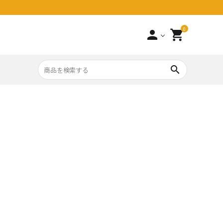
0
person
shopping_cart
search
上
婚祝い
新築引っ越し祝い
事・法要