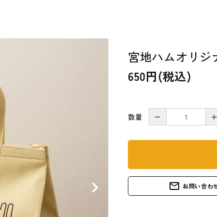
宮地ハムオリジ
650円(税込)
数量
－
s
mail_outline
お問い合わ