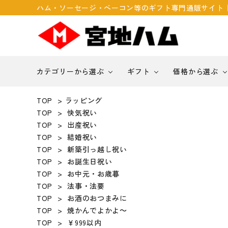
ハム・ソーセージ・ベーコン等のギフト専門通販サイト
カテゴリーから選ぶ
ギフト
価格から選ぶ
TOP
>
ラッピング
search
TOP
>
快気祝い
￥999以内
贈答品
快気祝い
TOP
>
出産祝い
TOP
>
結婚祝い
ACCOUNT MENU
TOP
>
新築引っ越し祝い
ソーセージ・ウィンナー
お誕生日祝い
ようこそ ゲスト 様
TOP
>
お誕生日祝い
TOP
>
お中元・お歳暮
meeting_room
person
ログイン
新規会員登録
TOP
>
法事・法要
TOP
>
お酒のおつまみに
カテゴリーから探す
TOP
>
焼かんでよかよ～
TOP
>
￥999以内