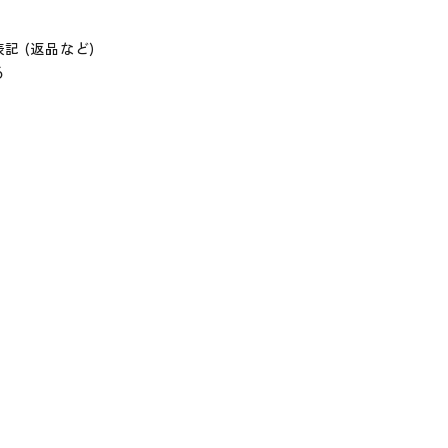
記 (返品など)
る