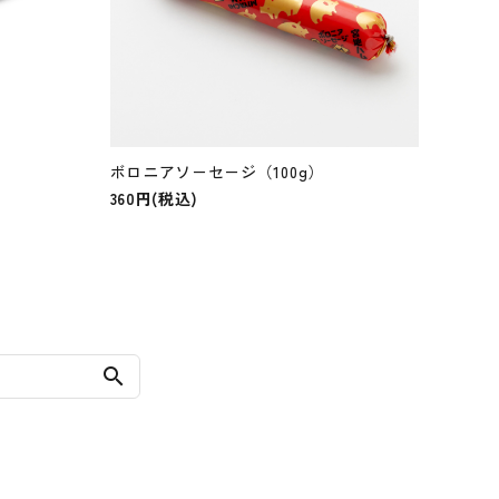
ボロニアソ－セ－ジ（100g）
360円(税込)
search