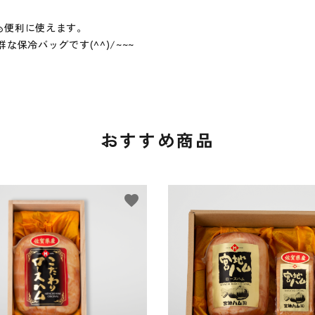
も便利に使えます。
保冷バッグです(^^)/~~~
おすすめ商品
favorite