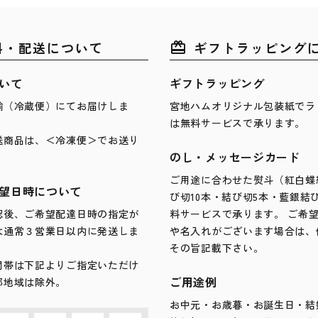
料・配送について
ギフトラッピング
card_giftcard
いて
ギフトラッピング
輸（冷蔵便）にてお届けしま
宮地ハムオリジナル包装紙でラ
は無料サービスで承ります。
送商品は、＜冷凍便＞でお送り
のし・メッセージカード
ご用途に合わせた熨斗（紅白蝶
望日時について
び切10本・結び切5本・藍銀結
認後、ご希望配達日時の指定が
料サービスで承ります。 ご希
は通常３営業日以内に発送しま
や名入れがございます場合は、
その旨記載下さい。
間帯は下記よりご指定いただけ
ご用途例
部地域は除外。
お中元・お歳暮・お誕生日・結