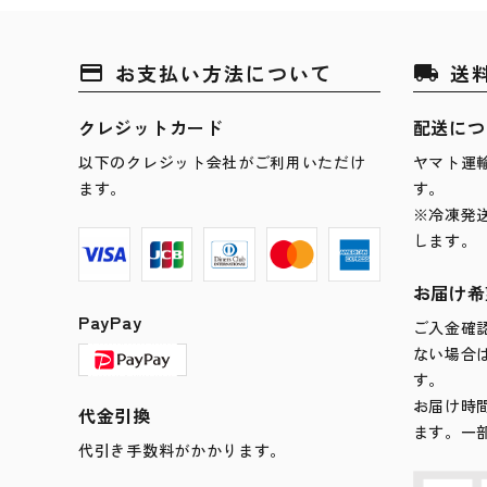
お支払い方法について
送
payment
local_shipping
クレジットカード
配送につ
以下のクレジット会社がご利用いただけ
ヤマト運
ます。
す。
※冷凍発
します。
お届け希
PayPay
ご入金確
ない場合
す。
お届け時
代金引換
ます。一
代引き手数料がかかります。