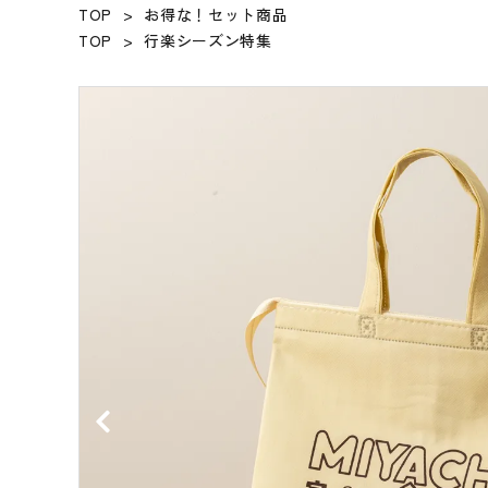
TOP
>
お得な！セット商品
贈答品
TOP
>
行楽シーズン特集
WEB限定セット
ハム・ベーコン
ソーセージ・ウィンナー
佐賀県産豚肉
その他
コンテンツ