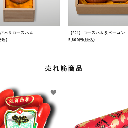
こだわりロースハム
【521】ロースハム＆ベーコン
税込)
5,800円(税込)
売れ筋商品
favorite