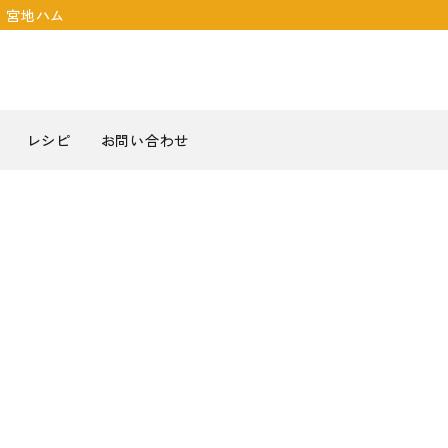
｜宮地ハム
レシピ
お問い合わせ
￥1,000～
￥3,000～
￥6,000以
WEB限定セット
出産祝い
ハム・ベーコン
結
￥2,999
￥5,999
佐賀県産豚肉
お中元・お歳暮
その他
法