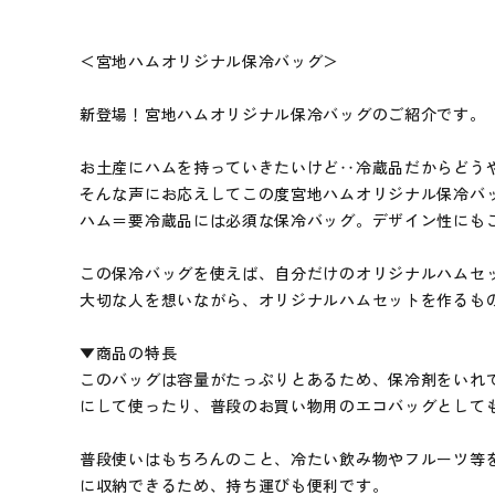
特定商取引法について
＜宮地ハムオリジナル保冷バッグ＞
お問い合わせ
新登場！宮地ハムオリジナル保冷バッグのご紹介です。
card_giftcard
お土産にハムを持っていきたいけど‥冷蔵品だからどう
そんな声にお応えしてこの度宮地ハムオリジナル保冷バ
ハム＝要冷蔵品には必須な保冷バッグ。デザイン性にも
この保冷バッグを使えば、自分だけのオリジナルハムセ
大切な人を想いながら、オリジナルハムセットを作るも
▼商品の特長
このバッグは容量がたっぷりとあるため、保冷剤をいれ
にして使ったり、普段のお買い物用のエコバッグとして
普段使いはもちろんのこと、冷たい飲み物やフルーツ等
に収納できるため、持ち運びも便利です。