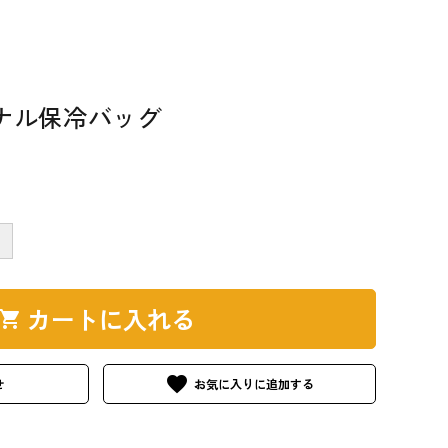
ナル保冷バッグ
＋
カートに入れる
hopping_cart
favorite
せ