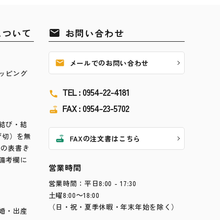
について
お問い合わせ
mail
mail
メールでのお問い合わせ
ッピング
TEL : 0954-22-4181
call
FAX : 0954-23-5702
router
結び・結
び切）を無
router
FAXの注文書はこちら
望の表書き
備考欄に
営業時間
営業時間：平日8:00 - 17:30
土曜8:00～18:00
（日・祝・夏季休暇・年末年始を除く）
婚・出産