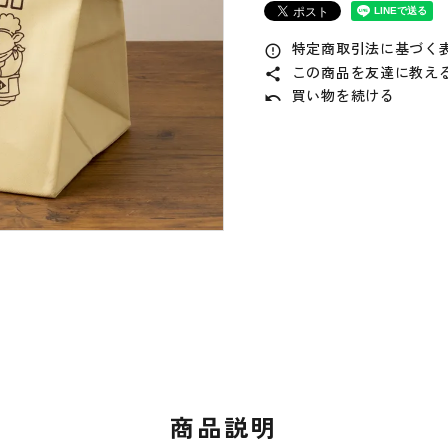
特定商取引法に基づく表
error_outline
この商品を友達に教え
share
買い物を続ける
undo
商品説明